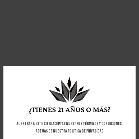
PROXIMAMENTE
MERCH STORE
¿TIENES 21 AÑOS O MÁS?
Volver
buy raízee crystal
Al entrar a este sitio aceptas nuestros términos y condiciones,
además de nuestra política de privacidad